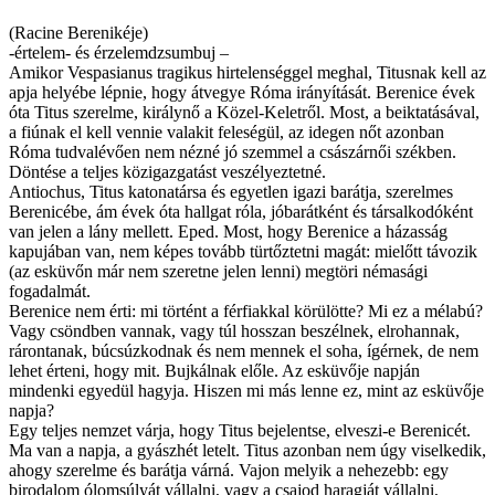
(Racine Berenikéje)
-értelem- és érzelemdzsumbuj –
Amikor Vespasianus tragikus hirtelenséggel meghal, Titusnak kell az
apja helyébe lépnie, hogy átvegye Róma irányítását. Berenice évek
óta Titus szerelme, királynő a Közel-Keletről. Most, a beiktatásával,
a fiúnak el kell vennie valakit feleségül, az idegen nőt azonban
Róma tudvalévően nem nézné jó szemmel a császárnői székben.
Döntése a teljes közigazgatást veszélyeztetné.
Antiochus, Titus katonatársa és egyetlen igazi barátja, szerelmes
Berenicébe, ám évek óta hallgat róla, jóbarátként és társalkodóként
van jelen a lány mellett. Eped. Most, hogy Berenice a házasság
kapujában van, nem képes tovább türtőztetni magát: mielőtt távozik
(az esküvőn már nem szeretne jelen lenni) megtöri némasági
fogadalmát.
Berenice nem érti: mi történt a férfiakkal körülötte? Mi ez a mélabú?
Vagy csöndben vannak, vagy túl hosszan beszélnek, elrohannak,
rárontanak, búcsúzkodnak és nem mennek el soha, ígérnek, de nem
lehet érteni, hogy mit. Bujkálnak előle. Az esküvője napján
mindenki egyedül hagyja. Hiszen mi más lenne ez, mint az esküvője
napja?
Egy teljes nemzet várja, hogy Titus bejelentse, elveszi-e Berenicét.
Ma van a napja, a gyászhét letelt. Titus azonban nem úgy viselkedik,
ahogy szerelme és barátja várná. Vajon melyik a nehezebb: egy
birodalom ólomsúlyát vállalni, vagy a csajod haragját vállalni,