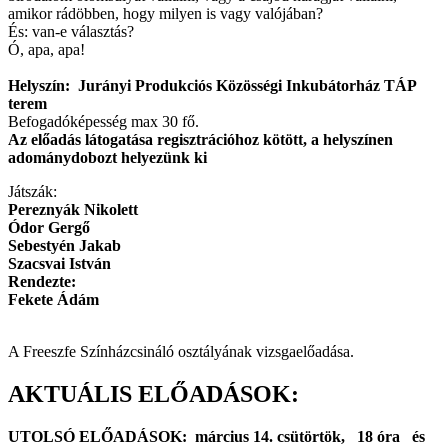
amikor rádöbben, hogy milyen is vagy valójában?
És: van-e választás?
Ó, apa, apa!
Helyszín: Jurányi Produkciós Közösségi Inkubátorház TÁP
terem
Befogadóképesség max 30 fő.
Az előadás látogatása regisztrációhoz kötött, a helyszínen
adománydobozt helyezünk ki
Játszák:
Pereznyák Nikolett
Ódor Gergő
Sebestyén Jakab
Szacsvai István
Rendezte:
Fekete Ádám
A Freeszfe Színházcsináló osztályának vizsgaelőadása.
AKTUÁLIS ELŐADÁSOK:
UTOLSÓ ELŐADÁSOK:
március 14. csütörtök, 18 óra és