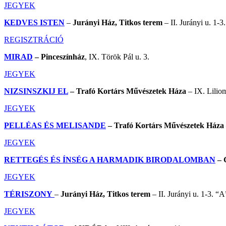
JEGYEK
KEDVES ISTEN
–
Jurányi Ház, Titkos terem
– II. Jurányi u. 1-3
REGISZTRÁCIÓ
MIRAD
– Pinceszínház
, IX. Török Pál u. 3.
JEGYEK
NIZSINSZKIJ EL
– Trafó Kortárs Művészetek Háza
– IX. Liliom
JEGYEK
PELLÉAS ÉS MELISANDE
– Trafó Kortárs Művészetek Háza
JEGYEK
RETTEGÉS ÉS ÍNSÉG A HARMADIK BIRODALOMBAN
– 
JEGYEK
TÉRISZONY
–
Jurányi Ház, Titkos terem
– II. Jurányi u. 1-3. “A
JEGYEK