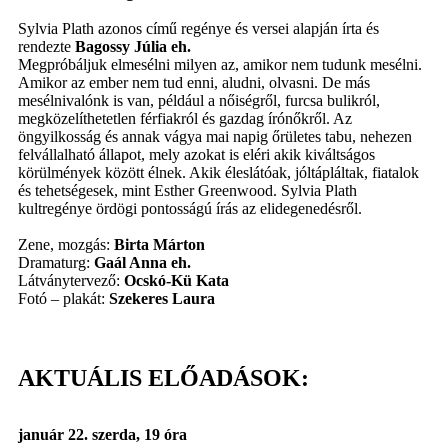
Sylvia Plath azonos című regénye és versei alapján írta és
rendezte
Bagossy Júlia eh.
Megpróbáljuk elmesélni milyen az, amikor nem tudunk mesélni.
Amikor az ember nem tud enni, aludni, olvasni. De más
mesélnivalónk is van, például a nőiségről, furcsa bulikról,
megközelíthetetlen férfiakról és gazdag írónőkről. Az
öngyilkosság és annak vágya mai napig őrületes tabu, nehezen
felvállalható állapot, mely azokat is eléri akik kiváltságos
körülmények között élnek. Akik éleslátóak, jóltápláltak, fiatalok
és tehetségesek, mint Esther Greenwood. Sylvia Plath
kultregénye ördögi pontosságú írás az elidegenedésről.
Zene, mozgás:
Birta Márton
Dramaturg:
Gaál Anna eh.
Látványtervező:
Ocskó-Kü Kata
Fotó – plakát:
Szekeres Laura
AKTUÁLIS ELŐADÁSOK:
január 22. szerda, 19 óra