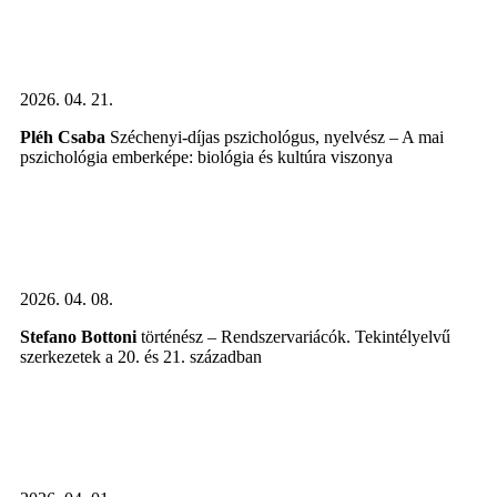
ki meghívott szakértőinkkel – közérthetően, gondolatébresztően,
párbeszédre hívva.
2026. 04. 21.
Pléh Csaba
Széchenyi-díjas pszichológus, nyelvész – A mai
pszichológia emberképe: biológia és kultúra viszonya
2026. 04. 08.
Stefano Bottoni
történész – Rendszervariácók. Tekintélyelvű
szerkezetek a 20. és 21. században