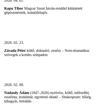
2026. 04. 01.
Kapu Tibor
Magyar Szent István-renddel kitüntetett
gépészmérnök, kutatóűrhajós
2026. 02. 23.
Závada Péter
költő, drámaíró, zenész – Nem-dramatikus
szövegek a kortárs színpadon
2026. 02. 09.
Nádasdy Ádám
(1947–2026) nyelvész, költő, műfordító,
esszéista, irodalmár, egyetemi oktató – Shakespeare: hűség,
kihagyás, betoldás