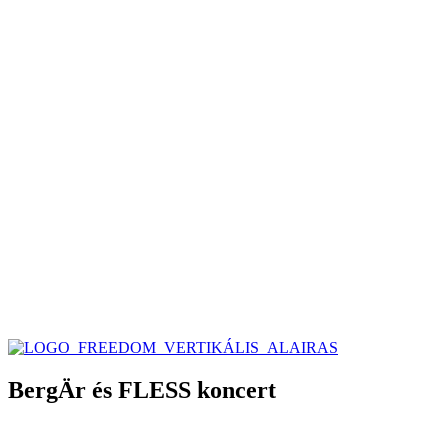
BergÄr és FLESS koncert