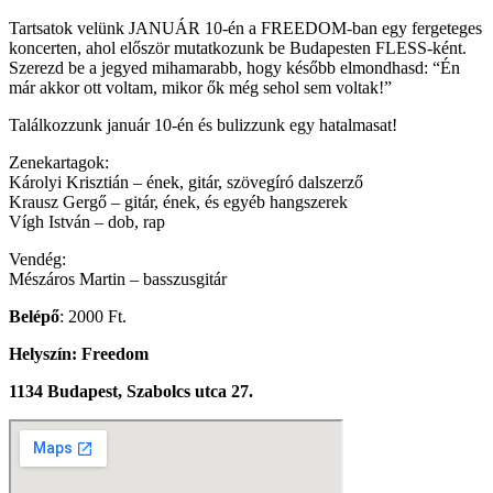
Tartsatok velünk JANUÁR 10-én a FREEDOM-ban egy fergeteges
koncerten, ahol először mutatkozunk be Budapesten FLESS-ként.
Szerezd be a jegyed mihamarabb, hogy később elmondhasd: “Én
már akkor ott voltam, mikor ők még sehol sem voltak!”
Találkozzunk január 10-én és bulizzunk egy hatalmasat!
Zenekartagok:
Károlyi Krisztián – ének, gitár, szövegíró dalszerző
Krausz Gergő – gitár, ének, és egyéb hangszerek
Vígh István – dob, rap
Vendég:
Mészáros Martin – basszusgitár
Belépő
: 2000 Ft.
Helyszín:
Freedom
1134 Budapest, Szabolcs utca 27.