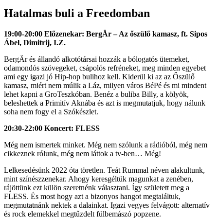
Hatalmas buli a Freedomban
19:00-20:00 Előzenekar: BergÄr – Az őszülő kamasz, ft. Sipos
Ábel, Dimitrij, I.Z.
BergÄr és állandó alkotótársai hozzák a bólogatós ütemeket,
odamondós szövegeket, csápolós refréneket, meg minden egyebet
ami egy igazi jó Hip-hop bulihoz kell. Kiderül ki az az Őszülő
kamasz, miért nem múlik a Láz, milyen város BéPé és mi mindent
lehet kapni a GroTeszkóban. Benéz a buliba Billy, a kölyök,
beleshettek a Primitív Aknába és azt is megmutatjuk, hogy nálunk
soha nem fogy el a Szókészlet.
20:30-22:00 Koncert: FLESS
Még nem ismertek minket. Még nem szólunk a rádióból, még nem
cikkeznek rólunk, még nem láttok a tv-ben… Még!
Lelkesedésünk 2022 óta töretlen. Teát Rummal néven alakultunk,
mint színészzenekar. Ahogy keresgéltük magunkat a zenében,
rájöttünk ezt külön szeretnénk választani. Így született meg a
FLESS. És most hogy azt a bizonyos hangot megtaláltuk,
megmutatnánk nektek a dalainkat. Igazi vegyes felvágott: alternatív
és rock elemekkel megtűzdelt fülbemászó popzene.