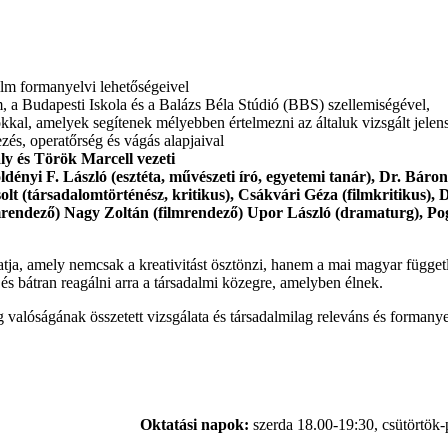
film formanyelvi lehetőségeivel
a Budapesti Iskola és a Balázs Béla Stúdió (BBS) szellemiségével,
okkal, amelyek segítenek mélyebben értelmezni az általuk vizsgált jelen
ezés, operatőrség és vágás alapjaival
y és Török Marcell vezeti
öldényi F. László (esztéta, művészeti író, egyetemi tanár), Dr. Báro
lt (társadalomtörténész, kritikus), Csákvári Géza (filmkritikus), D
filmrendező) Nagy Zoltán (filmrendező) Upor László (dramaturg), P
ja, amely nemcsak a kreativitást ösztönzi, hanem a mai magyar függetl
s bátran reagálni arra a társadalmi közegre, amelyben élnek.
valóságának összetett vizsgálata és társadalmilag releváns és formanye
Oktatási napok:
szerda 18.00-19:30, csütörtök