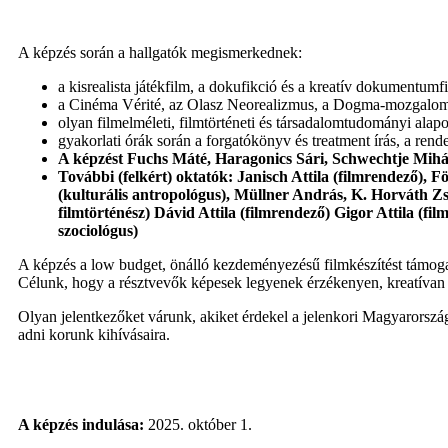
A képzés során a hallgatók megismerkednek:
a kisrealista játékfilm, a dokufikció és a kreatív dokumentum
a Cinéma Vérité, az Olasz Neorealizmus, a Dogma-mozgalom, 
olyan filmelméleti, filmtörténeti és társadalomtudományi alap
gyakorlati órák során a forgatókönyv és treatment írás, a rend
A képzést Fuchs Máté, Haragonics Sári, Schwechtje Mihál
További (felkért) oktatók: Janisch Attila (filmrendező), F
(kulturális antropológus), Müllner András, K. Horváth Zso
filmtörténész) Dávid Attila (filmrendező) Gigor Attila (
szociológus)
A képzés a low budget, önálló kezdeményezésű filmkészítést támogat
Célunk, hogy a résztvevők képesek legyenek érzékenyen, kreatívan é
Olyan jelentkezőket várunk, akiket érdekel a jelenkori Magyarország 
adni korunk kihívásaira.
A képzés indulása:
2025. október 1.