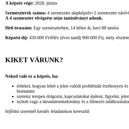
A képzés vége:
2028. június
Szemeszterek száma:
4 szemeszter alapképzés+2 szemeszter záróvi
A 4 szemeszter elvégzése után tanúsítványt adunk.
Heti óraszám:
Egy szemeszterben, 14 héten át, havi 88 tanóra
Képzési díj:
450.000 Ft/félév (éves tandíj 900.000 Ft), mely részlete
KIKET VÁRUNK?
Neked való ez a képzés, ha:
érdekel, hogyan lehet a jelen valódi problémáit érzékenyen és 
bemutatni
szeretsz terepen dolgozni, kapcsolatokat építeni, figyelni, jele
nyitott vagy a társadalomtudomány és a filmezés találkozására
fejlődni szeretnél kreatív feladatokon keresztül