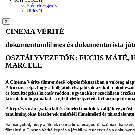
Elérhetőségeink
Hírlevél
X
CINEMA VÉRITÉ
dokumentumfilmes és dokumentarista ját
OSZTÁLYVEZETŐK: FUCHS MÁTÉ, 
MARCELL
A Cinéma Vérité filmrendező képzés fókuszában a valóság alapú 
A kurzus célja, hogy a hallgatók elsajátítsák azokat a filmkészí
és feszültségeket kreatív módon, ugyanakkor szociálisan érzéke
társadalmi folyamatait – rejtett élethelyzeteit, hétköznapi drám
A képzés során gyakorlati és elméleti modulok váltják egymást: a
tanulmányokat készítenek másfelől filmelméleti és társadalomt
Ha hiányolod, hogy a filmek nem a te valóságodról szólnak, ha szeret
filmeket! A Cinéma Verité képzés a játékfilm rendezés és a dokumen