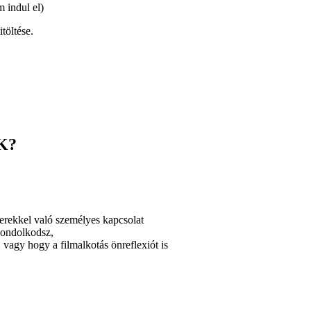
m indul el)
itöltése.
K?
rekkel való személyes kapcsolat
 gondolkodsz,
vagy hogy a filmalkotás önreflexiót is