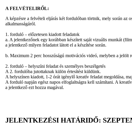
A FELVÉTELIRŐL:
A képzésre a felvételi eljárás két fordulóban törtnik, mely során az 
alkalmasságáról.
1. forduló – előzetesen kiadott feladatok
a. A jelentkezőnek egy korábban készített saját vizuális munkát (film
a jelentkező milyen feladatot látott el a készítése során.
b. Maximum 2 perc hosszúságú motivációs videó, melyben a jelölt rö
2. forduló – helyszíni feladat és személyes beszélgetés
A 2. fordulóba jutottaknak külön értesítést küldünk.
A helyszínen kiadott, 1-2 órát igénylő kreatív feladat megoldása, ma
A forduló napján egész napos elfoglaltságra kell számítani. A kreatí
a jelentkező ezt hozza magával.
JELENTKEZÉSI HATÁRIDŐ: SZEPTE