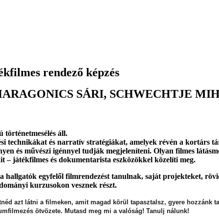
ékfilmes rendező képzés
HARAGONICS SÁRI, SCHWECHTJE MI
történetmesélés áll.
tési technikákat és narratív stratégiákat, amelyek révén a kortárs 
nyen és művészi igénnyel tudják megjeleníteni. Olyan filmes látásm
áit – játékfilmes és dokumentarista eszközökkel közelíti meg.
 hallgatók egyfelől filmrendezést tanulnak, saját projekteket, rövid
udományi kurzusokon vesznek részt.
néd azt látni a filmeken, amit magad körül tapasztalsz, gyere hozzánk ta
tumfilmezés ötvözete. Mutasd meg mi a valóság! Tanulj nálunk!