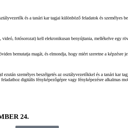
osztályvezetők és a tanári kar tagjai különböző feladatok és személyes b
, videó, fotósorozat) kell elekronikusan benyújtania, mellékelve egy röv
viden bemutatja magát, és elmondja, hogy miért szeretne a képzésre je
jd ezután személyes beszélgetés az osztályvezetőkkel és a tanári kar tag
v feladathoz digitális fényképezőgépre vagy fényképezésre alkalmas mobi
MBER 24.