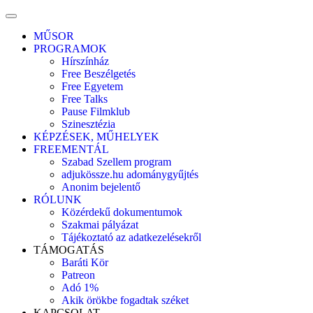
MŰSOR
PROGRAMOK
Hírszínház
Free Beszélgetés
Free Egyetem
Free Talks
Pause Filmklub
Szinesztézia
KÉPZÉSEK, MŰHELYEK
FREEMENTÁL
Szabad Szellem program
adjukössze.hu adománygyűjtés
Anonim bejelentő
RÓLUNK
Közérdekű dokumentumok
Szakmai pályázat
Tájékoztató az adatkezelésekről
TÁMOGATÁS
Baráti Kör
Patreon
Adó 1%
Akik örökbe fogadtak széket
KAPCSOLAT