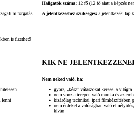
Hallgatók száma:
12 fő (12 fő alatt a képzés ne
zsgafilm forgatás.
A jelentkezéshez szükséges:
a jelentkezési lap k
kben is fizethető
KIK NE JELENTKEZZENE
Nem neked való, ha:
hitelesen
gyors, „kész” válaszokat keresel a világra
nem vonz a terepen való munka és az embe
n lenni
kizárólag technikai, ipari filmkészítésben
nem érdekel a valóságban való elmélyülés, 
kíván