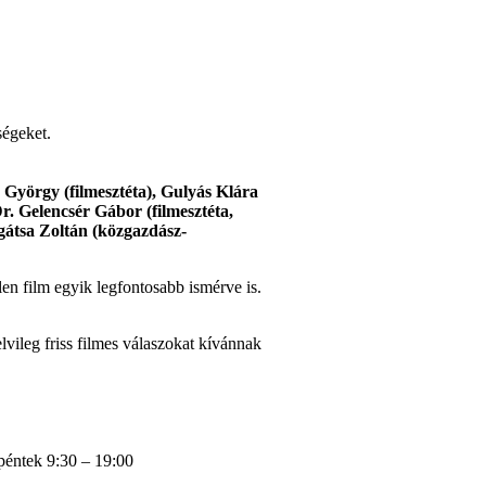
ségeket.
n György (filmesztéta), Gulyás Klára
r. Gelencsér Gábor (filmesztéta,
ogátsa Zoltán (közgazdász-
en film egyik legfontosabb ismérve is.
lvileg friss filmes válaszokat kívánnak
-péntek 9:30 – 19:00