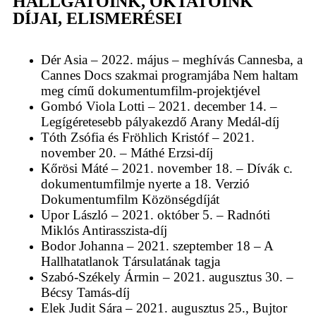
HALLGATÓINK, OKTATÓINK
DÍJAI, ELISMERÉSEI
Dér Asia – 2022. május – meghívás Cannesba, a
Cannes Docs szakmai programjába Nem haltam
meg című dokumentumfilm-projektjével
Gombó Viola Lotti – 2021. december 14. –
Legígéretesebb pályakezdő Arany Medál-díj
Tóth Zsófia és Fröhlich Kristóf – 2021.
november 20. – Máthé Erzsi-díj
Kőrösi Máté – 2021. november 18. – Dívák c.
dokumentumfilmje nyerte a 18. Verzió
Dokumentumfilm Közönségdíját
Upor László – 2021. október 5. – Radnóti
Miklós Antirasszista-díj
Bodor Johanna – 2021. szeptember 18 – A
Hallhatatlanok Társulatának tagja
Szabó-Székely Ármin – 2021. augusztus 30. –
Bécsy Tamás-díj
Elek Judit Sára – 2021. augusztus 25., Bujtor