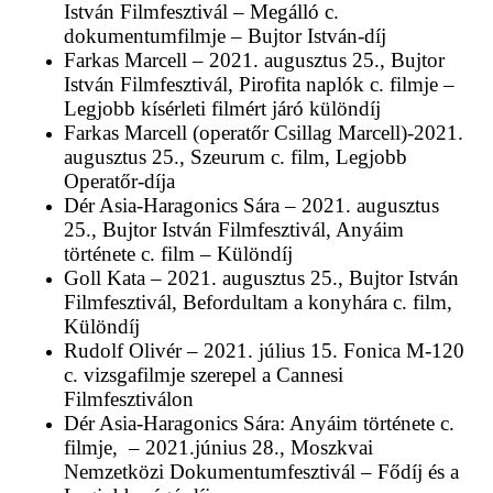
István Filmfesztivál – Megálló c.
dokumentumfilmje – Bujtor István-díj
Farkas Marcell – 2021. augusztus 25., Bujtor
István Filmfesztivál, Pirofita naplók c. filmje –
Legjobb kísérleti filmért járó különdíj
Farkas Marcell (operatőr Csillag Marcell)-2021.
augusztus 25., Szeurum c. film, Legjobb
Operatőr-díja
Dér Asia-Haragonics Sára – 2021. augusztus
25., Bujtor István Filmfesztivál, Anyáim
története c. film – Különdíj
Goll Kata – 2021. augusztus 25., Bujtor István
Filmfesztivál, Befordultam a konyhára c. film,
Különdíj
Rudolf Olivér – 2021. július 15. Fonica M-120
c. vizsgafilmje szerepel a Cannesi
Filmfesztiválon
Dér Asia-Haragonics Sára: Anyáim története c.
filmje, – 2021.június 28., Moszkvai
Nemzetközi Dokumentumfesztivál – Fődíj és a