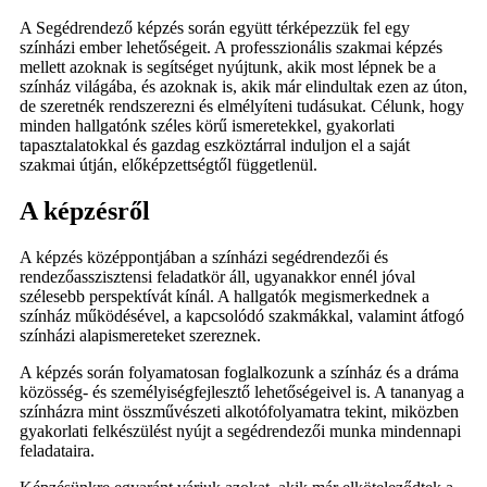
A Segédrendező képzés során együtt térképezzük fel egy
színházi ember lehetőségeit. A professzionális szakmai képzés
mellett azoknak is segítséget nyújtunk, akik most lépnek be a
színház világába, és azoknak is, akik már elindultak ezen az úton,
de szeretnék rendszerezni és elmélyíteni tudásukat. Célunk, hogy
minden hallgatónk széles körű ismeretekkel, gyakorlati
tapasztalatokkal és gazdag eszköztárral induljon el a saját
szakmai útján, előképzettségtől függetlenül.
A képzésről
A képzés középpontjában a színházi segédrendezői és
rendezőasszisztensi feladatkör áll, ugyanakkor ennél jóval
szélesebb perspektívát kínál. A hallgatók megismerkednek a
színház működésével, a kapcsolódó szakmákkal, valamint átfogó
színházi alapismereteket szereznek.
A képzés során folyamatosan foglalkozunk a színház és a dráma
közösség- és személyiségfejlesztő lehetőségeivel is. A tananyag a
színházra mint összművészeti alkotófolyamatra tekint, miközben
gyakorlati felkészülést nyújt a segédrendezői munka mindennapi
feladataira.