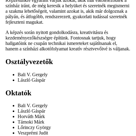
Képzésünkre egyaránt várjuk azokat, akik már elköteleződtek a
színház iránt, de még keresik a helyüket és szeretnék megismerni
a szakma lehetőségeit, valamint azokat is, akik már dolgoznak a
pályán, és átfogóbb, rendszerezett, gyakorlati tudással szeretnék
fejleszteni magukat.
A képzés során nyitott gondolkodásra, kreativitásra és
kezdeményezőkészségre építünk. Fontosnak tartjuk, hogy
hallgatóink ne csupán technikai ismereteket sajátítsanak el,
hanem a színházi alkotófolyamat kreatív résztvevőivé is váljanak.
Osztályvezetők
Bali V. Gergely
László Gáspár
Oktatók
Bali V. Gergely
László Gáspár
Horváth Márk
Tárnoki Márk
Lőrinczy György
Veszprémi Judit