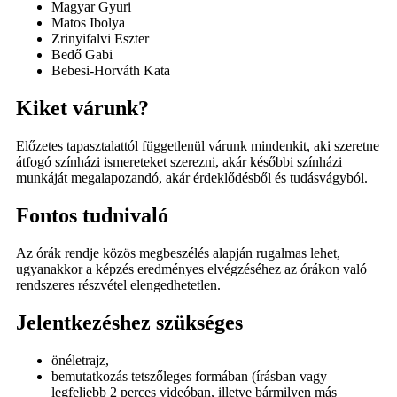
Magyar Gyuri
Matos Ibolya
Zrinyifalvi Eszter
Bedő Gabi
Bebesi-Horváth Kata
Kiket várunk?
Előzetes tapasztalattól függetlenül várunk mindenkit, aki szeretne
átfogó színházi ismereteket szerezni, akár későbbi színházi
munkáját megalapozandó, akár érdeklődésből és tudásvágyból.
Fontos tudnivaló
Az órák rendje közös megbeszélés alapján rugalmas lehet,
ugyanakkor a képzés eredményes elvégzéséhez az órákon való
rendszeres részvétel elengedhetetlen.
Jelentkezéshez szükséges
önéletrajz,
bemutatkozás tetszőleges formában (írásban vagy
legfeljebb 2 perces videóban, illetve bármilyen más