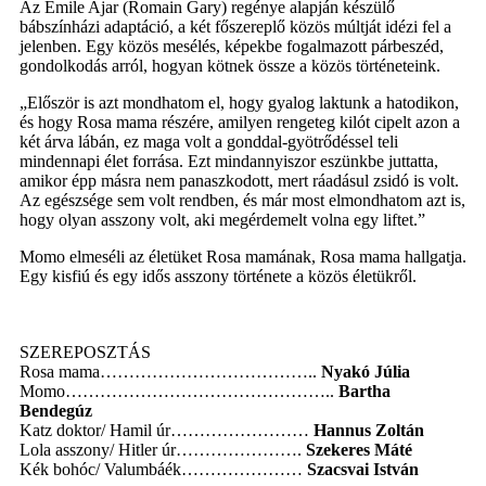
Az Émile Ajar (Romain Gary) regénye alapján készülő
bábszínházi adaptáció, a két főszereplő közös múltját idézi fel a
jelenben. Egy közös mesélés, képekbe fogalmazott párbeszéd,
gondolkodás arról, hogyan kötnek össze a közös történeteink.
„Először is azt mondhatom el, hogy gyalog laktunk a hatodikon,
és hogy Rosa mama részére, amilyen rengeteg kilót cipelt azon a
két árva lábán, ez maga volt a gonddal-gyötrődéssel teli
mindennapi élet forrása. Ezt mindannyiszor eszünkbe juttatta,
amikor épp másra nem panaszkodott, mert ráadásul zsidó is volt.
Az egészsége sem volt rendben, és már most elmondhatom azt is,
hogy olyan asszony volt, aki megérdemelt volna egy liftet.”
Momo elmeséli az életüket Rosa mamának, Rosa mama hallgatja.
Egy kisfiú és egy idős asszony története a közös életükről.
SZEREPOSZTÁS
Rosa mama………………………………..
Nyakó Júlia
Momo………………………………………..
Bartha
Bendegúz
Katz doktor/ Hamil úr……………………
Hannus Zoltán
Lola asszony/ Hitler úr………………….
Szekeres Máté
Kék bohóc/ Valumbáék…………………
Szacsvai István