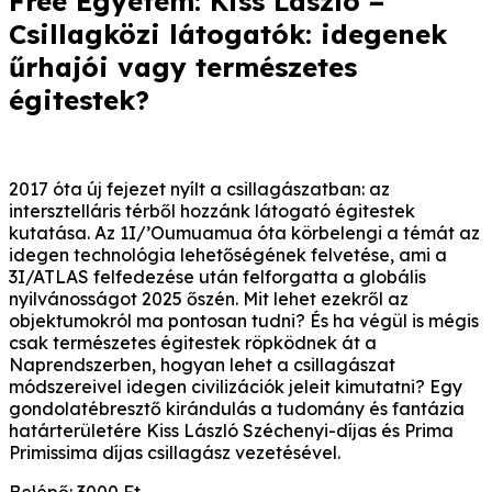
Free Egyetem: Kiss László –
Csillagközi látogatók: idegenek
űrhajói vagy természetes
égitestek?
2017 óta új fejezet nyílt a csillagászatban: az
intersztelláris térből hozzánk látogató égitestek
kutatása. Az 1I/’Oumuamua óta körbelengi a témát az
idegen technológia lehetőségének felvetése, ami a
3I/ATLAS felfedezése után felforgatta a globális
nyilvánosságot 2025 őszén. Mit lehet ezekről az
objektumokról ma pontosan tudni? És ha végül is mégis
csak természetes égitestek röpködnek át a
Naprendszerben, hogyan lehet a csillagászat
módszereivel idegen civilizációk jeleit kimutatni? Egy
gondolatébresztő kirándulás a tudomány és fantázia
határterületére Kiss László Széchenyi-díjas és Prima
Primissima díjas csillagász vezetésével.
Belépő: 3000 Ft