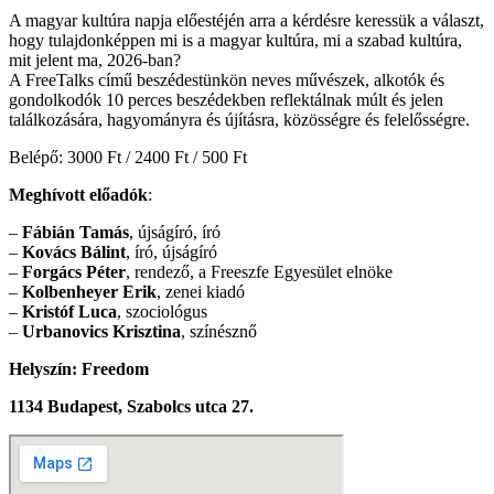
A magyar kultúra napja előestéjén arra a kérdésre keressük a választ,
hogy tulajdonképpen mi is a magyar kultúra, mi a szabad kultúra,
mit jelent ma, 2026-ban?
A FreeTalks című beszédestünkön neves művészek, alkotók és
gondolkodók 10 perces beszédekben reflektálnak múlt és jelen
találkozására, hagyományra és újításra, közösségre és felelősségre.
Belépő: 3000 Ft / 2400 Ft / 500 Ft
Meghívott előadók
:
–
Fábián Tamás
, újságíró, író
–
Kovács Bálint
, író, újságíró
–
Forgács Péter
, rendező, a Freeszfe Egyesület elnöke
–
Kolbenheyer Erik
, zenei kiadó
–
Kristóf Luca
, szociológus
–
Urbanovics Krisztina
, színésznő
Helyszín:
Freedom
1134 Budapest, Szabolcs utca 27.