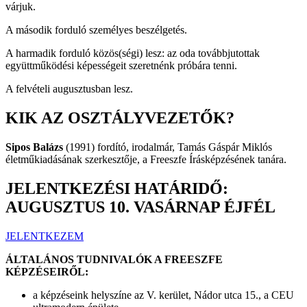
várjuk.
A második forduló személyes beszélgetés.
A harmadik forduló közös(ségi) lesz: az oda továbbjutottak
együttműködési képességeit szeretnénk próbára tenni.
A felvételi augusztusban lesz.
KIK AZ OSZTÁLYVEZETŐK?
Sipos Balázs
(1991) fordító, irodalmár, Tamás Gáspár Miklós
életműkiadásának szerkesztője, a Freeszfe Írásképzésének tanára.
JELENTKEZÉSI HATÁRIDŐ:
AUGUSZTUS 10. VASÁRNAP ÉJFÉL
JELENTKEZEM
ÁLTALÁNOS TUDNIVALÓK A FREESZFE
KÉPZÉSEIRŐL:
a képzéseink helyszíne az V. kerület, Nádor utca 15., a CEU