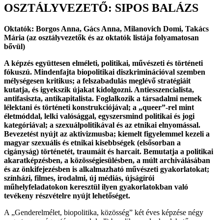
OSZTÁLYVEZETŐ: SIPOS BALÁZS
Oktatók: Borgos Anna, Gács Anna, Milanovich Domi, Takács
Mária (az osztályvezetők és az oktatók listája folyamatosan
bővül)
A képzés együttesen elméleti, politikai, művészeti és történeti
fókuszú. Mindenfajta biopolitikai diszkriminációval szemben
mélységesen kritikus; a felszabadulás meglévő stratégiáit
kutatja, és igyekszik újakat kidolgozni. Antiesszencialista,
antifasiszta, antikapitalista. Foglalkozik a társadalmi nemek
lélektani és történeti konstrukciójával; a „queer”-rel mint
életmóddal, lelki valósággal, egyszersmind politikai és jogi
kategóriával; a szexuálpolitikával és az etnikai elnyomással.
Bevezetést nyújt az aktivizmusba; kiemelt figyelemmel kezeli a
magyar szexuális és etnikai kisebbségek (elsősorban a
cigányság) történetét, traumáit és harcait. Bemutatja a politikai
akaratképzésben, a közösségiesülésben, a múlt archiválásában
és az önkifejezésben is alkalmazható művészeti gyakorlatokat;
színházi, filmes, irodalmi, új médiás, újságírói
műhelyfeladatokon keresztül ilyen gyakorlatokban való
tevékeny részvételre nyújt lehetőséget.
A „Genderelmélet, biopolitika, közösség” két éves képzése négy