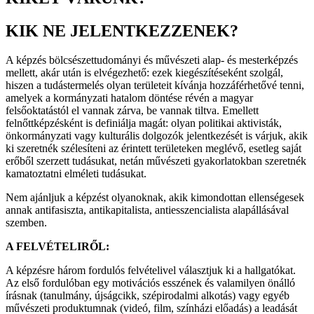
KIK NE JELENTKEZZENEK?
A képzés bölcsészettudományi és művészeti alap- és mesterképzés
mellett, akár után is elvégezhető: ezek kiegészítéseként szolgál,
hiszen a tudástermelés olyan területeit kívánja hozzáférhetővé tenni,
amelyek a kormányzati hatalom döntése révén a magyar
felsőoktatástól el vannak zárva, be vannak tiltva. Emellett
felnőttképzésként is definiálja magát: olyan politikai aktivisták,
önkormányzati vagy kulturális dolgozók jelentkezését is várjuk, akik
ki szeretnék szélesíteni az érintett területeken meglévő, esetleg saját
erőből szerzett tudásukat, netán művészeti gyakorlatokban szeretnék
kamatoztatni elméleti tudásukat.
Nem ajánljuk a képzést olyanoknak, akik kimondottan ellenségesek
annak antifasiszta, antikapitalista, antiesszencialista alapállásával
szemben.
A FELVÉTELIRŐL:
A képzésre három fordulós felvételivel választjuk ki a hallgatókat.
Az első fordulóban egy motivációs esszének és valamilyen önálló
írásnak (tanulmány, újságcikk, szépirodalmi alkotás) vagy egyéb
művészeti produktumnak (videó, film, színházi előadás) a leadását