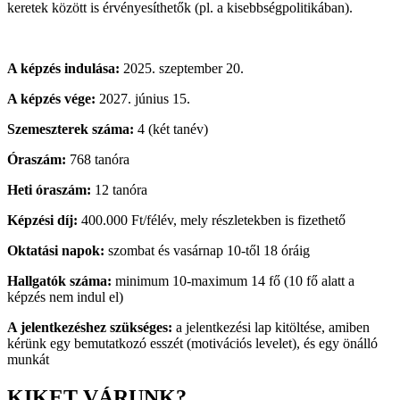
keretek között is érvényesíthetők (pl. a kisebbségpolitikában).
A képzés indulása:
2025. szeptember 20.
A képzés vége:
2027. június 15.
Szemeszterek száma:
4 (két tanév)
Óraszám:
768 tanóra
Heti óraszám:
12 tanóra
Képzési díj:
400.000 Ft/félév, mely részletekben is fizethető
Oktatási napok:
szombat és vasárnap 10-től 18 óráig
Hallgatók száma:
minimum 10-maximum 14 fő (10 fő alatt a
képzés nem indul el)
A jelentkezéshez szükséges:
a jelentkezési lap kitöltése, amiben
kérünk egy bemutatkozó esszét (motivációs levelet), és egy önálló
munkát
KIKET VÁRUNK?