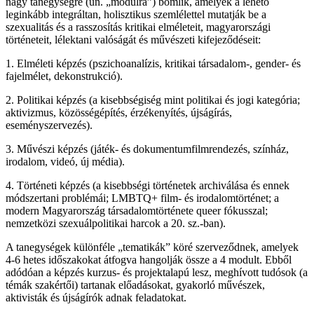
nagy tanegységre (ún. „modulra”) bomlik, amelyek a lehető
leginkább integráltan, holisztikus szemlélettel mutatják be a
szexualitás és a rasszosítás kritikai elméleteit, magyarországi
történeteit, lélektani valóságát és művészeti kifejeződéseit:
1. Elméleti képzés (pszichoanalízis, kritikai társadalom-, gender- és
fajelmélet, dekonstrukció).
2. Politikai képzés (a kisebbségiség mint politikai és jogi kategória;
aktivizmus, közösségépítés, érzékenyítés, újságírás,
eseményszervezés).
3. Művészi képzés (játék- és dokumentumfilmrendezés, színház,
irodalom, videó, új média).
4. Történeti képzés (a kisebbségi történetek archiválása és ennek
módszertani problémái; LMBTQ+ film- és irodalomtörténet; a
modern Magyarország társadalomtörténete queer fókusszal;
nemzetközi szexuálpolitikai harcok a 20. sz.-ban).
A tanegységek különféle „tematikák” köré szerveződnek, amelyek
4-6 hetes időszakokat átfogva hangolják össze a 4 modult. Ebből
adódóan a képzés kurzus- és projektalapú lesz, meghívott tudósok (a
témák szakértői) tartanak előadásokat, gyakorló művészek,
aktivisták és újságírók adnak feladatokat.