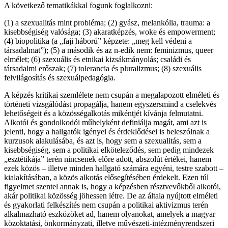
A következő tematikákkal fogunk foglalkozni:
(1) a szexualitás mint probléma; (2) gyász, melankólia, trauma: a
kisebbségiség valósága; (3) akaratképzés, woke és empowerment;
(4) biopolitika (a „faji háború” képzete: „meg kell védeni a
társadalmat”); (5) a második és az n-edik nem: feminizmus, queer
elmélet; (6) szexuális és etnikai kizsákmányolás; családi és
társadalmi erőszak; (7) tolerancia és pluralizmus; (8) szexuális
felvilágosítás és szexuálpedagógia.
A képzés kritikai szemlélete nem csupán a megalapozott elméleti és
történeti vizsgálódást propagálja, hanem egyszersmind a cselekvés
lehetőségeit és a közösségalkotás mikéntjét kívánja felmutatni.
Alkotói és gondolkodói műhelyként definiálja magát, ami azt is
jelenti, hogy a hallgatók igényei és érdeklődései is beleszólnak a
kurzusok alakulásába, és azt is, hogy sem a szexualitás, sem a
kisebbségiség, sem a politikai elköteleződés, sem pedig mindezek
„esztétikája” terén nincsenek előre adott, abszolút értékei, hanem
ezek közös – illetve minden hallgató számára egyéni, testre szabott –
kialakításában, a közös alkotás elősegítésében érdekelt. Ezen túl
figyelmet szentel annak is, hogy a képzésben résztvevőkből alkotói,
akár politikai közösség jöhessen létre. De az általa nyújtott elméleti
és gyakorlati felkészítés nem csupán a politikai aktivizmus terén
alkalmazható eszközöket ad, hanem olyanokat, amelyek a magyar
közoktatási, önkormányzati, illetve művészeti-intézményrendszeri