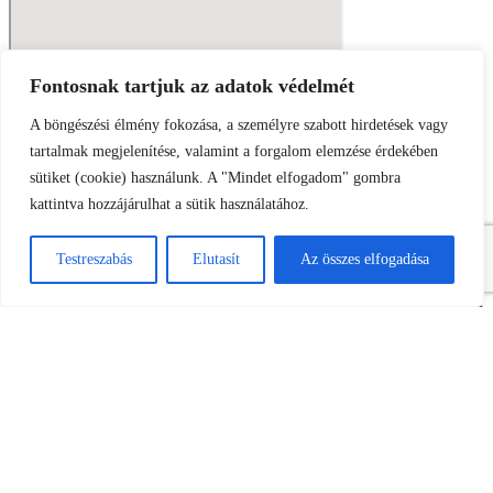
Fontosnak tartjuk az adatok védelmét
AKTUÁLIS ELŐADÁSOK:
A böngészési élmény fokozása, a személyre szabott hirdetések vagy
tartalmak megjelenítése, valamint a forgalom elemzése érdekében
2026. január 22. | 18:00
sütiket (cookie) használunk. A "Mindet elfogadom" gombra
kattintva hozzájárulhat a sütik használatához.
JEGYVÁSÁRLÁS
Testreszabás
Elutasít
Az összes elfogadása