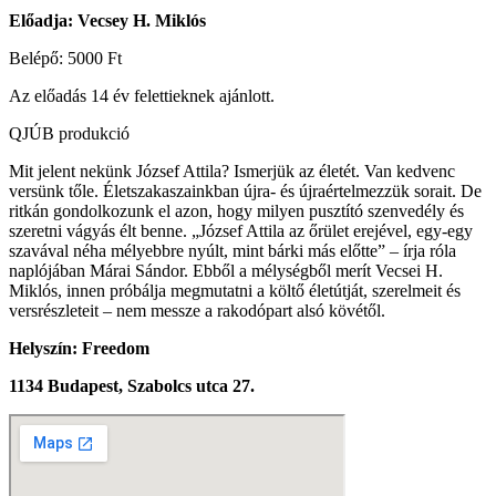
Előadja: Vecsey H. Miklós
Belépő: 5000 Ft
Az előadás 14 év felettieknek ajánlott.
QJÚB produkció
Mit jelent nekünk József Attila? Ismerjük az életét. Van kedvenc
versünk tőle. Életszakaszainkban újra- és újraértelmezzük sorait. De
ritkán gondolkozunk el azon, hogy milyen pusztító szenvedély és
szeretni vágyás élt benne. „József Attila az őrület erejével, egy-egy
szavával néha mélyebbre nyúlt, mint bárki más előtte” – írja róla
naplójában Márai Sándor. Ebből a mélységből merít Vecsei H.
Miklós, innen próbálja megmutatni a költő életútját, szerelmeit és
versrészleteit – nem messze a rakodópart alsó kövétől.
Helyszín:
Freedom
1134 Budapest, Szabolcs utca 27.