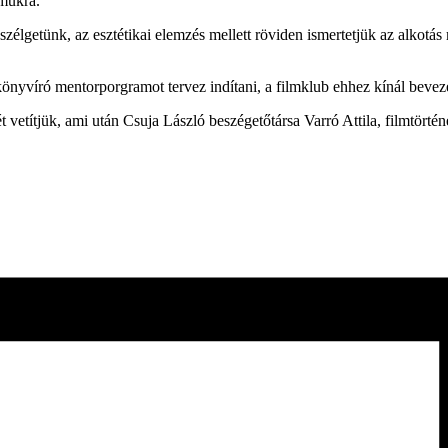
ámukra.
élgetünk, az esztétikai elemzés mellett röviden ismertetjük az alkotás
önyvíró mentorporgramot tervez indítani, a filmklub ehhez kínál bevez
títjük, ami után Csuja László beszégetőtársa Varró Attila, filmtörténés