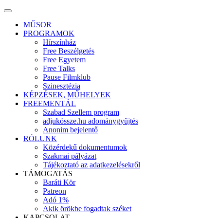
Skip
to
MŰSOR
content
PROGRAMOK
Hírszínház
Free Beszélgetés
Free Egyetem
Free Talks
Pause Filmklub
Szinesztézia
KÉPZÉSEK, MŰHELYEK
FREEMENTÁL
Szabad Szellem program
adjukössze.hu adománygyűjtés
Anonim bejelentő
RÓLUNK
Közérdekű dokumentumok
Szakmai pályázat
Tájékoztató az adatkezelésekről
TÁMOGATÁS
Baráti Kör
Patreon
Adó 1%
Akik örökbe fogadtak széket
KAPCSOLAT