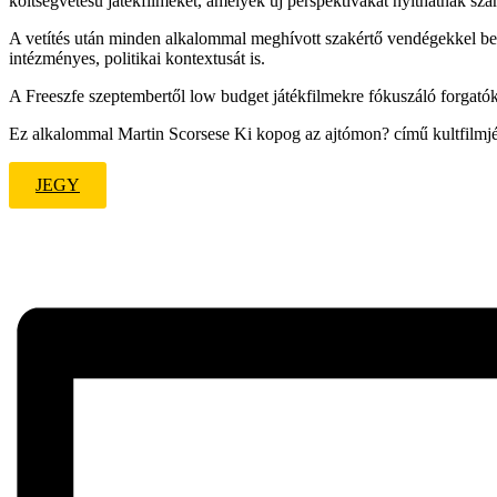
költségvetésű játékfilmeket, amelyek új perspektívákat nyithatnak sz
A vetítés után minden alkalommal meghívott szakértő vendégekkel besz
intézményes, politikai kontextusát is.
A Freeszfe szeptembertől low budget játékfilmekre fókuszáló forgatók
Ez alkalommal Martin Scorsese Ki kopog az ajtómon? című kultfilmjét ve
JEGY