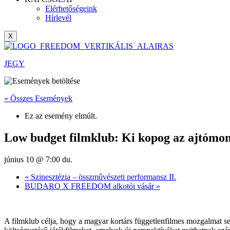
Elérhetőségeink
Hírlevél
X
JEGY
« Összes Események
Ez az esemény elmúlt.
Low budget filmklub: Ki kopog az ajtómo
június 10 @ 7:00 du.
«
Szinesztézia – összművészeti performansz II.
BUDARO X FREEDOM alkotói vásár
»
A filmklub célja, hogy a magyar kortárs függetlenfilmes mozgalmat se