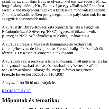
azzal, mi az, amit aláír. Hogyan olvassunk el egy szerződést? Mi az,
hogy átalány adózás, Kft., Bt, mivel jár egy vállalkozás? Probléma
esetén ki tud megvédeni? Ezekre a kérdésekre mind választ kapunk.
A kurzus második felében pedig megtanulunk pályázatot írni. Ez ma
az egyik leghasznosabb tudás.
A kurzust
dr. Rihay-Kovács Zita
jogász tartja, aki a Független
Előadóművészeti Szövetség (FESZ) ügyvezető titkára is volt,
jelenleg az NKA Színházművészeti Kollégiumának tagja.
A kurzus a Freeszfe Művészeti kommunikáció osztályának
tanrendjében van, de kinyitjuk más Freeszfe hallgatók és külsősök
részére is. Összesen 50 embert tudunk fogadni.
A kurzuson való a részvétel a téma fontossága miatt ingyenes. De ha
támogatnád a szabad oktatást és a szabad művészetet, az alábbi
bankszámlaszámon „támogatás” megjelölésével megteheted:
Freeszfe Egyesület 16200106-11672087
A regisztrációt 50 fő után zárjuk le.
REGISZTRÁCIÓ
Időpontok és tematika: