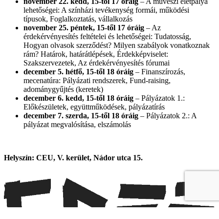
november 22. kedd, 15-től 17 óráig
– A művészi életpálya
lehetőségei: A színházi tevékenység formái, működési
típusok, Foglalkoztatás, vállalkozás
november 25. péntek, 15-től 17 óráig
– Az
érdekérvényesítés feltételei és lehetőségei: Tudatosság,
Hogyan olvasok szerződést? Milyen szabályok vonatkoznak
rám? Határok, határátlépések, Érdekképviselet:
Szakszervezetek, Az érdekérvényesítés fórumai
december 5. hétfő, 15-től 18 óráig
– Finanszírozás,
mecenatúra: Pályázati rendszerek, Fund-raising,
adománygyűjtés (keretek)
december 6. kedd, 15-től 18 óráig
– Pályázatok 1.:
Előkészületek, együttműködések, pályázatírás
december 7. szerda, 15-től 18 óráig
– Pályázatok 2.: A
pályázat megvalósítása, elszámolás
Helyszín: CEU, V. kerület, Nádor utca 15.