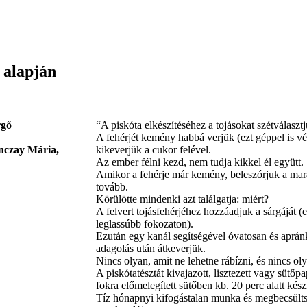
 alapján
rgő
“A piskóta elkészítéséhez a tojásokat szétválasztj
A fehérjét kemény habbá verjük (ezt géppel is vé
onczay Mária,
kikeverjük a cukor felével.
Az ember félni kezd, nem tudja kikkel él együtt.
Amikor a fehérje már kemény, beleszórjuk a mara
tovább.
Körülötte mindenki azt találgatja: miért?
A felvert tojásfehérjéhez hozzáadjuk a sárgáját (e
leglassúbb fokozaton).
Ezután egy kanál segítségével óvatosan és apránk
adagolás után átkeverjük.
Nincs olyan, amit ne lehetne rábízni, és nincs ol
A piskótatésztát kivajazott, lisztezett vagy sütőpa
fokra előmelegített sütőben kb. 20 perc alatt kész
Tíz hónapnyi kifogástalan munka és megbecsülts