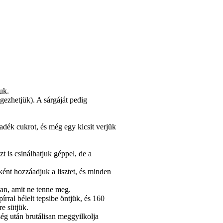
uk.
gezhetjük). A sárgáját pedig
dék cukrot, és még egy kicsit verjük
zt is csinálhatjuk géppel, de a
ént hozzáadjuk a lisztet, és minden
yan, amit ne tenne meg.
pírral bélelt tepsibe öntjük, és 160
re sütjük.
ég után brutálisan meggyilkolja