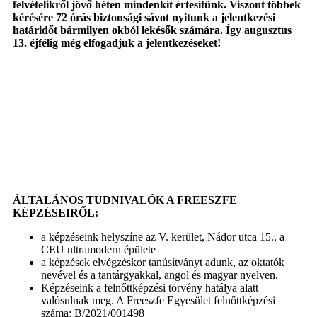
felvételikről jövő héten mindenkit értesítünk. Viszont többek
kérésére 72 órás biztonsági sávot nyitunk a jelentkezési
határidőt bármilyen okból lekésők számára. Így augusztus
13. éjfélig még elfogadjuk a jelentkezéseket!
ÁLTALÁNOS TUDNIVALÓK A FREESZFE
KÉPZÉSEIRŐL:
a képzéseink helyszíne az V. kerület, Nádor utca 15., a
CEU ultramodern épülete
a képzések elvégzéskor tanúsítványt adunk, az oktatók
nevével és a tantárgyakkal, angol és magyar nyelven.
Képzéseink a felnőttképzési törvény hatálya alatt
valósulnak meg. A Freeszfe Egyesület felnőttképzési
száma: B/2021/001498