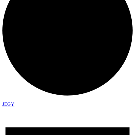
JEGY
Események